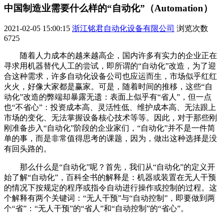
中国制造业需要什么样的“自动化”（Automation）
2021-02-05 15:00:15
浙江铭君自动化设备有限公司
浏览次数
6725
随着人力成本的越来越高企，国内许多有实力的企业正在
寻求用机器替代人工的尝试，即所谓的“自动化”改造，为了迎
合这种需求，许多自动化设备公司也应运而生，市场似乎红红
火火，好像大家都是赢家。可是，随着时间的推移，这些“自
动化”改造的弊端却暴露无遗：表面上似乎有“省人”，但一点
也“不省心”：投资成本高、灵活性低、维护成本高、无法跟上
市场的变化、无法掌握设备核心技术等等。因此，对于那些刚
刚准备步入“自动化”阶段的企业家们，“自动化”并不是一件简
单的事，而是非常值得思考的课题，因为，做出这种选择是没
有回头路的。
那么什么是“自动化”呢？首先，我们从“自动化”的定义开
始了解“自动化”，百科全书的解释是：机器或装置在无人干预
的情况下按规定的程序或指令自动进行操作或控制的过程。这
个解释有两个关键词：“无人干预”与“自动控制”，即要做到两
个“省”：“无人干预”的“省人”和“自动控制”的“省心”。