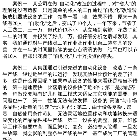
案例一，某公司在做“自动化”改造的过程中，对“省人”的
理解还没有透彻，只是简单的将人的工作通过“自动化”改造转
换成机器或设备的工作，领导一看，哇，效果不错，原来一条
线有20人，“自动化”之后，变成了10个人，一年下来，节省了
人工费二、三十万。但代价也不小，从立项到实施，花费了近
一年的时间，并投资了好几十万。但仔细分析之后却发现，其
实，我们通过对生产线员工的作业及作业机台工装夹具的改
善，并在一年的时间里持续的去点点滴滴的做，结果也可以节
省10人，但却只花费了“自动化”几十万投资的零头。
案例二，某集团通过引进先进的自动化设备，改造了一条
生产线，经过近半年的试运行，发现其效果比预计的差了很
多，这是什么原因呢？如果单从设备的性能来看还是相当不错
的，第一是速度快，比落后的设备快了近3倍；第二是功能齐
全，稍做改变就有好几种加工模式来适应其它功能的需要。但
问题也来了，第一，性能无法有效发挥，设备的“高速”与市场
多品种少批量的“适速”无法匹配；第二，由于设备复杂，昂
贵，自然使用条件苛刻，无法灵活地位置移动和功能转换来适
应变化的产品品种和生产线；第三，设备的调整、保养、维修
等工作不但要求高，而且繁琐、复杂，必须专人管理，一旦发
生故障，就会影响到整条生产线的生产，甚至成为工厂的管理
瓶颈。